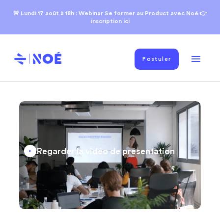
🚨 Lundi 17
août
à 18h : Webinar Se former au Product avec Noé 👉
inscription ici
Postuler
Regarder la vidéo de présentation