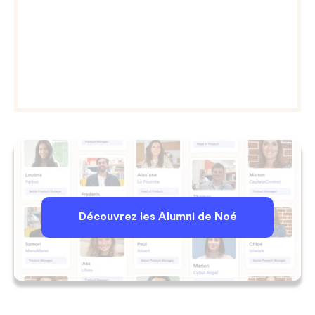
recrutement. Avec en moyenne un salaire de
product manager de 56k€, nos alumni sont
aujourd’hui
Product Owner
,
Product Manager
B2B ou B2C, Lead PM, Senior Product
Manager ou Head of Product
dans les plus
belles boîtes tech.
Découvrez les Alumni de Noé