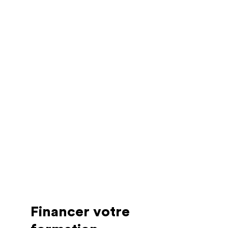
Du lundi au vendredi
9h30-18h30
Prix :
6300 € (particulier)
7900 € (entreprise)
Paris (présentiel)
Pré-inscription
Postuler
Financer votre