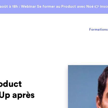
août
à 18h : Webinar Se former au Product avec Noé 👉 inscr
Formations
oduct
Up après