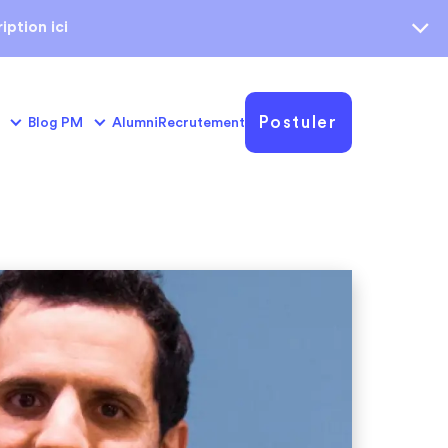
iption ici
Postuler
Blog PM
Alumni
Recrutement