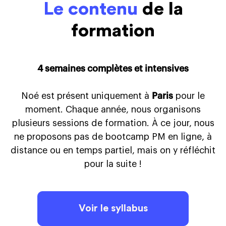
d’entretien, ou l’on vous posera toutes les
Le contenu
de la
cette raison, nous vous conseillons d’attendre
- Du business model et de la stratégie de
questions principales des entretiens Product :
la fin de Noé pour initier des processus de
l’entreprise
formation
- Questions autour de votre parcours, et
recrutement avec les entreprises.
comment bien en parler
- Questions “Produit”
Pour se préparer aux case study, vous aurez
4 semaines complètes et intensives
- Questions “comportementales”
accès à :
- Différents types de case study
Noé est présent uniquement à
Paris
pour le
- Une banque d’étude de cas (PayFit, Selency,
moment. Chaque année, nous organisons
Aircall…) pour Product Manager, Senior PM, et
plusieurs sessions de formation. À ce jour, nous
Head of Product.
ne proposons pas de bootcamp PM en ligne, à
- Un vrai exercice sur le case study
distance ou en temps partiel, mais on y réfléchit
pour la suite !
Voir le syllabus