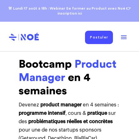
🚨 Lundi 17
août
à 18h : Webinar Se former au Product avec Noé 👉
inscription ici
Postuler
Bootcamp
Product
Manager
en 4
semaines
Devenez
product manager
en 4 semaines :
programme intensif
, cours &
pratique
sur
des
problématiques réelles et concrètes
pour une de nos startups sponsors
(Getaround, Decathlon, BlaBlaCar)