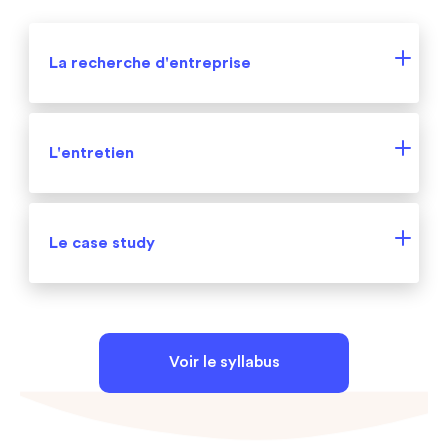
La recherche d'entreprise
La dernière semaine du bootcamp, vous aurez
L'entretien
un cours propre à la recherche d’entreprises.
Quelles sont les questions à se poser, quel
type de boite vous correspond, Green flag vs
Phase stressante et toujours redoutée,
Le case study
Red flag… Noé a fait un
article
avec Chloé
l’entretien est un passage obligatoire pour
Martinot, ex-CPO de ManoMano, sur ce thème.
devenir PM. Vous aurez un entretien blanc
À retenir - avant de choisir l’entreprise de vos
avec Camelia Viallet, Lead PM chez Spotify,
Le case study est une phase primordiale pour
rêves, il faut se poser des questions autour :
Chloé Martinot ou Maïa afin d’avoir des retours
les Product Managers. C’est l’étape qui permet
- Du produit
Voir le syllabus
sur une phase qui en manque cruellement.
d’évaluer objectivement votre niveau de PM. Il
- De l’équipe
existe une différence de niveau entre les case
- De la culture et de l’organisation globale de
Chaque participant aura 30 minutes
study au début de la formation et à la fin. Pour
l’entreprise