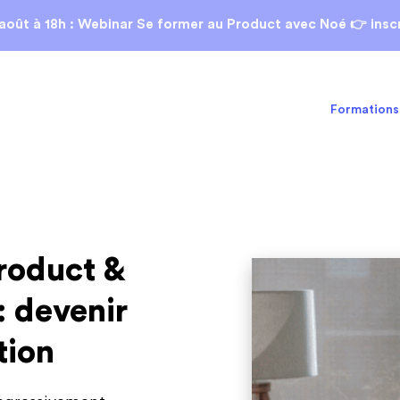
août
à 18h : Webinar Se former au Product avec Noé 👉 inscr
Formations
roduct &
: devenir
tion