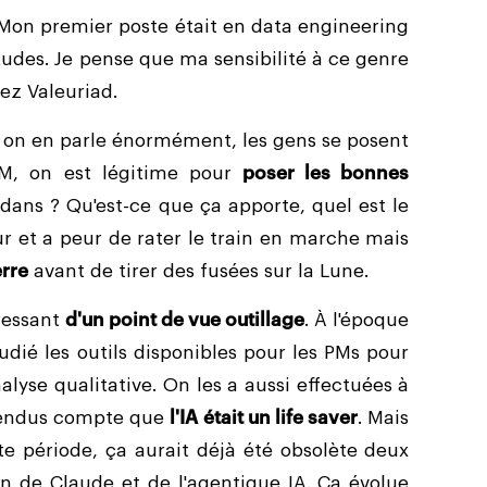
 Mon premier poste était en data engineering
études. Je pense que ma sensibilité à ce genre
ez Valeuriad.
 on en parle énormément, les gens se posent
M, on est légitime pour
poser les bonnes
edans ? Qu'est-ce que ça apporte, quel est le
ur et a peur de rater le train en marche mais
erre
avant de tirer des fusées sur la Lune.
éressant
d'un point de vue outillage
. À l'époque
dié les outils disponibles pour les PMs pour
analyse qualitative. On les a aussi effectuées à
e rendus compte que
l'IA était un life saver
. Mais
tte période, ça aurait déjà été obsolète deux
ion de Claude et de l'agentique IA. Ça évolue