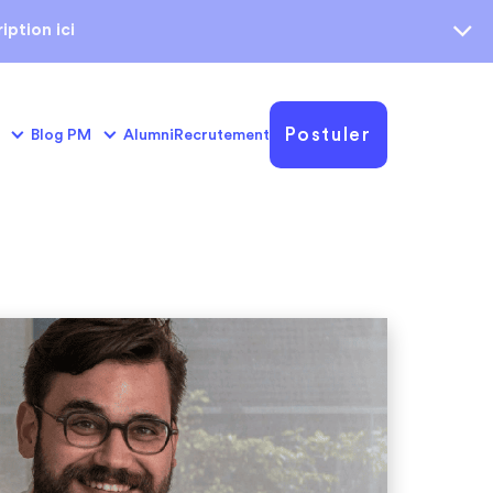
iption ici
Postuler
Blog PM
Alumni
Recrutement